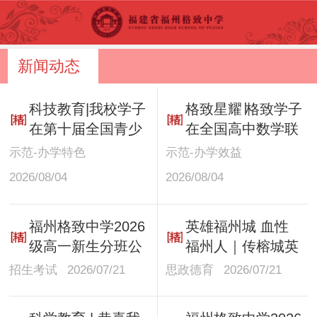
新闻动态
科技教育|我校学子
格致星耀∣格致学子
在第十届全国青少
在全国高中数学联
年无人机大赛总决
赛（福建赛区）预
示范-办学特色
示范-办学效益
赛斩获佳绩
赛中取得优异成绩
2026/08/04
2026/08/04
福州格致中学2026
英雄福州城 血性
级高一新生分班公
福州人｜传榕城英
示
雄薪火 铸格致报
招生考试
2026/07/21
思政德育
2026/07/21
国初心——福州格
致中学开展2026年