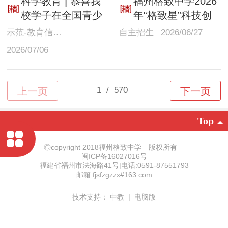
科学教育 | 恭喜我
福州格致中学2026
暑期研学实践活动
校学子在全国青少
年“格致星”科技创
年无人机大赛（福
新实验班自主招生
示范-教育信息化
自主招生
2026/06/27
建省赛）固定翼赛
预录取名单
2026/07/06
项中斩获佳绩！
Top
◎copyright 2018福州格致中学 版权所有
闽ICP备16027016号
福建省福州市法海路41号|电话:0591-87551793
邮箱:fjsfzgzzx#163.com
技术支持：
中教
|
电脑版