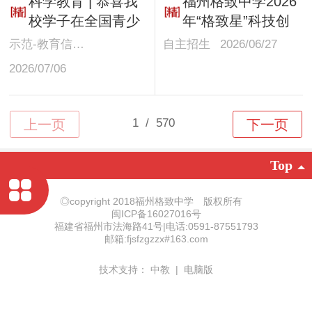
科学教育 | 恭喜我
福州格致中学2026
暑期研学实践活动
校学子在全国青少
年“格致星”科技创
年无人机大赛（福
新实验班自主招生
示范-教育信息化
自主招生
2026/06/27
建省赛）固定翼赛
预录取名单
2026/07/06
项中斩获佳绩！
Top
◎copyright 2018福州格致中学 版权所有
闽ICP备16027016号
福建省福州市法海路41号|电话:0591-87551793
邮箱:fjsfzgzzx#163.com
技术支持：
中教
|
电脑版