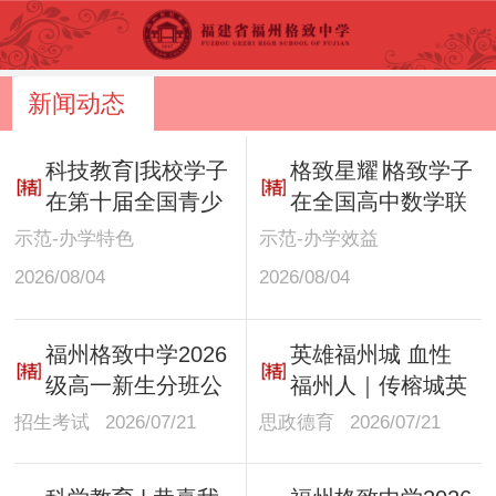
新闻动态
科技教育|我校学子
格致星耀∣格致学子
在第十届全国青少
在全国高中数学联
年无人机大赛总决
赛（福建赛区）预
示范-办学特色
示范-办学效益
赛斩获佳绩
赛中取得优异成绩
2026/08/04
2026/08/04
福州格致中学2026
英雄福州城 血性
级高一新生分班公
福州人｜传榕城英
示
雄薪火 铸格致报
招生考试
2026/07/21
思政德育
2026/07/21
国初心——福州格
致中学开展2026年