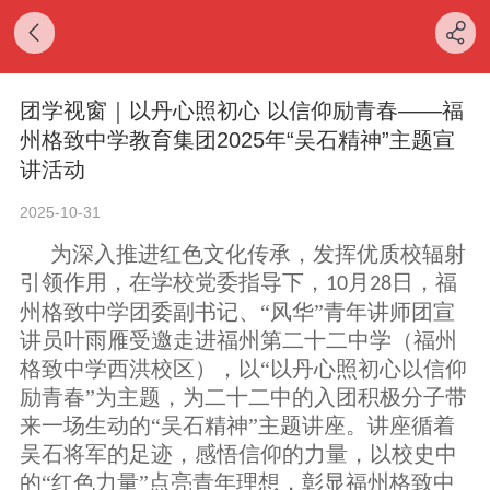
团学视窗｜以丹心照初心 以信仰励青春——福
州格致中学教育集团2025年“吴石精神”主题宣
讲活动
2025-10-31
为深入推进红色文化传承，发挥优质校辐射
引领作用，
在学校党委指导下，
月
日，福
10
28
州格致中学团委副书记
、
“风华”青年讲师团宣
讲员
叶雨雁
受邀走进福州
第二十二中学（福州
格致中学西洪校区）
，以
“以丹心照
初心
以信仰
励青春
”为主题，为
二十二
中
的
入团积极分子带
来
一场
生动
的
“吴石精神”
主题
讲座。讲座
循着
吴石
将军的
足迹，
感悟
信仰
的
力量，
以校史中
的
“
红色力量
”
点亮青年理想，彰显福州格致中