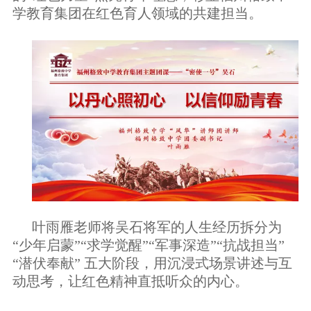
学教育集团在红色育人领域的共建担当。
叶雨雁老师将
吴石将军的人生
经历
拆
分
为
“少年启蒙”“求学觉醒”“军事深造”“抗战担当”
“潜伏奉献” 五大阶段，用沉浸式场景讲述与互
动思考，让红色
精神
直抵
听众的
内心。