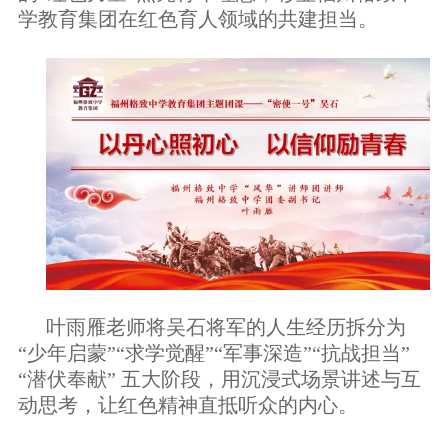
学教育集团在红色育人领域的共建担当。
叶雨雁老师将
吴石将军的人生
经历
拆
分
为
“少年启蒙”“求学觉醒”“军事深造”“抗战担当”
“潜伏奉献” 五大阶段，用沉浸式场景讲述与互
动思考，让红色
精神
直抵
听众的
内心。