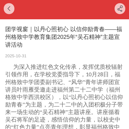
团学视窗｜以丹心照初心 以信仰励青春——福
州格致中学教育集团2025年“吴石精神”主题宣
讲活动
2025-10-31
为深入推进红色文化传承，发挥优质校辐射
引领作用，
在学校党委指导下，
月
日，福
10
28
州格致中学团委副书记
、
“风华”青年讲师团宣
讲员
叶雨雁
受邀走进福州
第二十二中学（福州
格致中学西洪校区）
，以
“以丹心照
初心
以信仰
励青春
”为主题，为
二十二
中
的
入团积极分子带
来
一场
生动
的
“吴石精神”
主题
讲座。讲座
循着
吴石
将军的
足迹，
感悟
信仰
的
力量，
以校史中
的
“
红色力量
”
点亮青年理想，彰显福州格致中