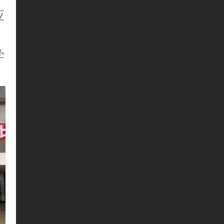
应
，
学