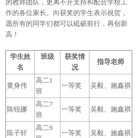
的教师团队，更离不开支持和配合学校工
作的各位家长。向获奖的学生表示祝贺，
愿所有的同学们都可以砥砺前行，再创新
高！
学生姓
班级
获奖情
指导老师
名
况
高二1
黄身伟
一等奖
吴毅
、
施鑫祺
班
高二7
陈锐娜
一等奖
吴毅
、
施鑫祺
班
高二9
陈子
轩
一等奖
吴毅
、
施鑫祺