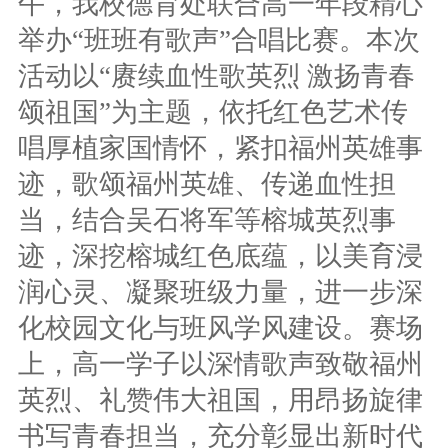
午，我校德育处联合高一年段精心
举办“班班有歌声”合唱比赛。本次
活动以“赓续血性歌英烈 激扬青春
颂祖国”为主题，依托红色艺术传
唱厚植家国情怀，紧扣福州英雄事
迹，歌颂福州英雄、传递血性担
当，结合吴石将军等榕城英烈事
迹，深挖榕城红色底蕴，以美育浸
润心灵、凝聚班级力量，进一步深
化校园文化与班风学风建设。赛场
上，高一学子以深情歌声致敬福州
英烈、礼赞伟大祖国，用昂扬旋律
书写青春担当，充分彰显出新时代