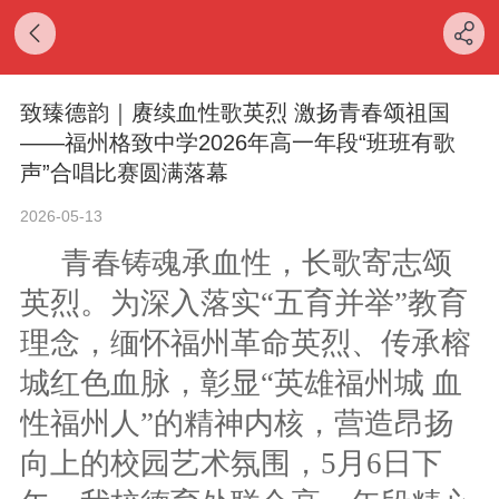
致臻德韵｜赓续血性歌英烈 激扬青春颂祖国
——福州格致中学2026年高一年段“班班有歌
声”合唱比赛圆满落幕
2026-05-13
青春铸魂承血性，长歌寄志颂
英烈
。
为深入落实
“五育并举”教育
理念，缅怀福州革命英烈、传承榕
城红色血脉，彰显“英雄福州城 血
性福州人”的精神内核，营造昂扬
向上的校园艺术氛围，5月6日下