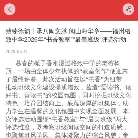
致臻德韵丨承八闽文脉 阅山海华章——福州格
致中学2026年“书香教室”“最美班级”评选活动
2026-05-11
暮春的栀子香刚漫过格致中学的老榕树
冠，一场由全体少年执笔的
“教室创作”便迎来
了最终评鉴。
此次活动旨在以
“书香”为纽带，
推动班级文化建设提质增效，营造“爱读书、读
好书、善读书”的校园氛围，同时挖掘班级文化
特色，培育团结向上、底蕴深厚的班集体，助
力学生在
温馨
的文化氛围中实现全面发展。
本
次评选活动围绕
“书香教室”与“最美班级”两大
评选维度，既考察班级阅读空间的打造质感，
也聚焦班风学风、集体凝聚力的综合风貌，参